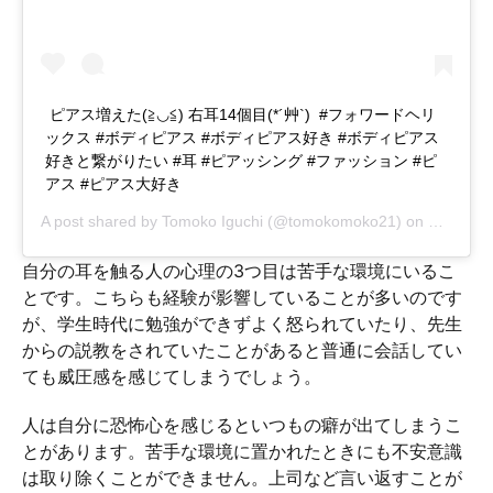
ㅤ ピアス増えた(≧◡≦) 右耳14個目(*´艸`) ㅤ #フォワードヘリ
ックス #ボディピアス #ボディピアス好き #ボディピアス
好きと繋がりたい #耳 #ピアッシング #ファッション #ピ
アス #ピアス大好き
A post shared by
Tomoko Iguchi
(@tomokomoko21) on
Oct 25, 
自分の耳を触る人の心理の3つ目は苦手な環境にいるこ
とです。こちらも経験が影響していることが多いのです
が、学生時代に勉強ができずよく怒られていたり、先生
からの説教をされていたことがあると普通に会話してい
ても威圧感を感じてしまうでしょう。
人は自分に恐怖心を感じるといつもの癖が出てしまうこ
とがあります。苦手な環境に置かれたときにも不安意識
は取り除くことができません。上司など言い返すことが