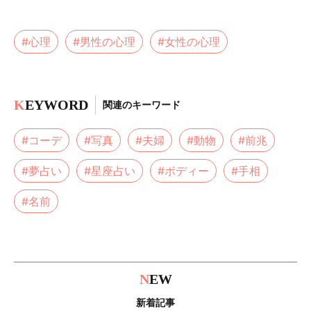
#心理
#男性の心理
#女性の心理
K
EYWORD
関連のキーワード
#コーデ
#写真
#夫婦
#動物
#前兆
#夢占い
#星座占い
#ボディー
#手相
#名前
N
EW
新着記事