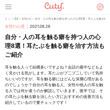
>
>
>
トップ
恋愛
女性の心理
自分・人の耳を触る癖を持つ人の心理8選！耳たぶを触る癖を
女性の心理
2021.08.26
自分・人の耳を触る癖を持つ人の心
理8選！耳たぶを触る癖を治す方法も
ご紹介
耳を触る人って結構多いですよね？会話の最中などもよ
く見かける気がします。耳たぶがプ二プ二していて気持
ちいいのですが、耳を触る癖にはどんな深層心理がある
のでしょうか？自分の耳を触る人、女性や他人の耳を触
る人では何か違うのか解説していきます。後半では、そ
の耳たぶを触る癖を治したい方におすすめの改善方法も
紹介しているので要チェックです！