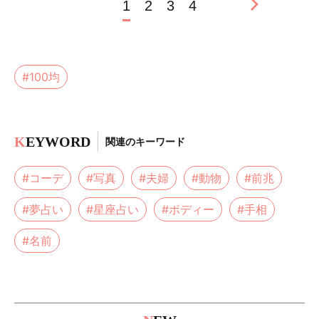
1
2
3
4
#100均
K
EYWORD
関連のキーワード
#コーデ
#写真
#夫婦
#動物
#前兆
#夢占い
#星座占い
#ボディー
#手相
#名前