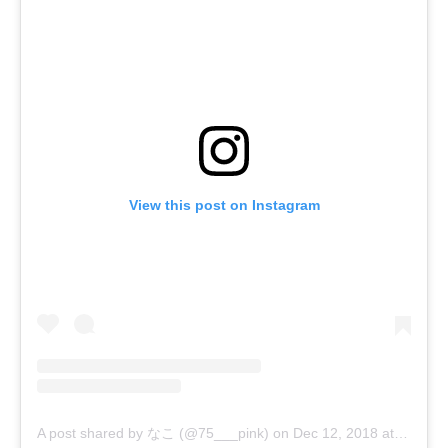
View this post on Instagram
A post shared by なこ (@75___pink)
on
Dec 12, 2018 at 7:26pm PST