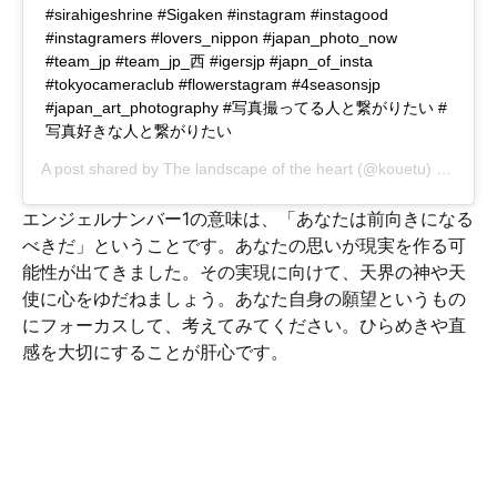
#sirahigeshrine #Sigaken #instagram #instagood
#instagramers #lovers_nippon #japan_photo_now
#team_jp #team_jp_西 #igersjp #japn_of_insta
#tokyocameraclub #flowerstagram #4seasonsjp
#japan_art_photography #写真撮ってる人と繋がりたい #
写真好きな人と繋がりたい
A post shared by
The landscape of the heart
(@kouetu) on
Jan 1
エンジェルナンバー1の意味は、「あなたは前向きになる
べきだ」ということです。あなたの思いが現実を作る可
能性が出てきました。その実現に向けて、天界の神や天
使に心をゆだねましょう。あなた自身の願望というもの
にフォーカスして、考えてみてください。ひらめきや直
感を大切にすることが肝心です。