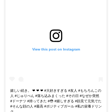
View this post on Instagram
嬉しい続き。 ❤︎ ❤︎ ❤︎ #大好きすぎる #友人 #もちろんこの
人 #じゅりぺん #落ち込みまくった #その日 #なぜか突然
#ドーナツ #持ってきた #😳 #嬉しすぎる #顔見て元気でた
#そんな顔の人 #最高 #ポジティブガール #私の栄養ドリン
ク