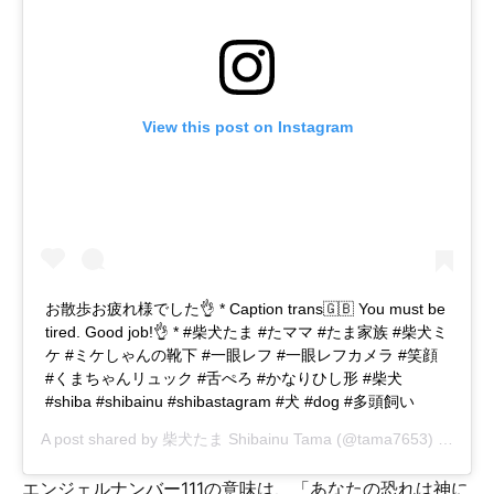
View this post on Instagram
お散歩お疲れ様でした👌 * Caption trans🇬🇧 You must be
tired. Good job!👌 * #柴犬たま #たママ #たま家族 #柴犬ミ
ケ #ミケしゃんの靴下 #一眼レフ #一眼レフカメラ #笑顔
#くまちゃんリュック #舌ぺろ #かなりひし形 #柴犬
#shiba #shibainu #shibastagram #犬 #dog #多頭飼い
A post shared by
柴犬たま Shibainu Tama
(@tama7653) on
Apr 
エンジェルナンバー111の意味は、「あなたの恐れは神に