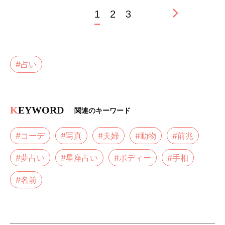
1
2
3
#占い
K
EYWORD
関連のキーワード
#コーデ
#写真
#夫婦
#動物
#前兆
#夢占い
#星座占い
#ボディー
#手相
#名前