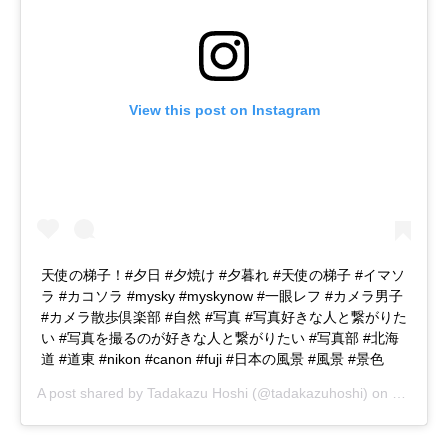
View this post on Instagram
天使の梯子！#夕日 #夕焼け #夕暮れ #天使の梯子 #イマソ
ラ #カコソラ #mysky #myskynow #一眼レフ #カメラ男子
#カメラ散歩倶楽部 #自然 #写真 #写真好きな人と繋がりた
い #写真を撮るのが好きな人と繋がりたい #写真部 #北海
道 #道東 #nikon #canon #fuji #日本の風景 #風景 #景色
A post shared by
Tadakazu Hoshi
(@tadakazuhoshi) on
Feb 26,