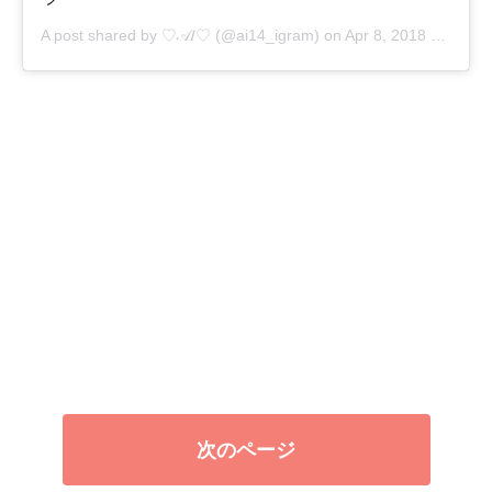
A post shared by
♡𝒜𝐼♡
(@ai14_igram) on
Apr 8, 2018 at 9:42am PDT
次のページ