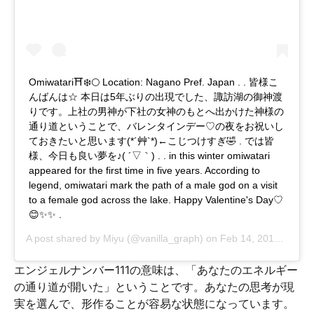
Omiwatari⛩❄️🌕 Location: Nagano Pref. Japan . . 皆様こ
んばんは☆ 本日は5年ぶりの出現でした、諏訪湖の御神渡
りです。上社の男神が下社の女神のもとへ出かけた神様の
通り道ということで、バレンタインデー♡の夜をお祝いし
ておきたいと思います(*´艸`*)←こじつけすぎ🤣 . では皆
様、今日も良い夢を♪( ´▽｀) . . in this winter omiwatari
appeared for the first time in five years. According to
legend, omiwatari mark the path of a male god on a visit
to a female god across the lake. Happy Valentine's Day♡
😊✨✨ .
A post shared by
Miyu
(@vanilla_graph) on
Feb 14, 2018 at 3:06am PST
エンジェルナンバー111の意味は、「あなたのエネルギー
の通り道が開いた」ということです。あなたの思考が現
実を選んで、形作ることが容易な状態になっています。