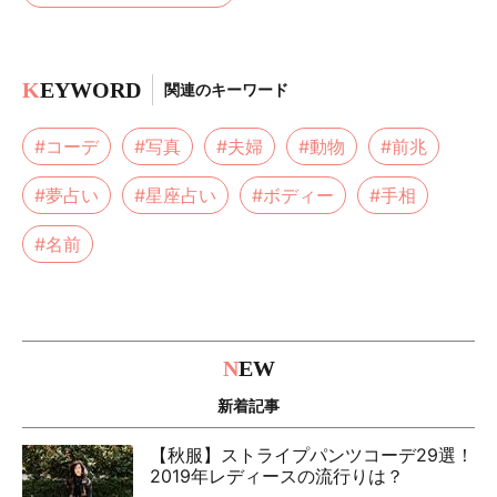
K
EYWORD
関連のキーワード
#コーデ
#写真
#夫婦
#動物
#前兆
#夢占い
#星座占い
#ボディー
#手相
#名前
N
EW
新着記事
【秋服】ストライプパンツコーデ29選！
2019年レディースの流行りは？