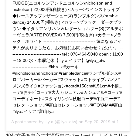
FUDGE(ニコルソンアンドニコルソン/nicholson and
nicholson) 22,000円(税抜き) <カラー>ワインストライプ
◆レースアップレザーシューズ(ランブルダンス/ramble
dance) 14,800円(税抜き) <カラー>ブラック ダークブラ
ウン ◆イタリアンリネン＆レザーショルダー(S)(アルテポ
ーヴェラ/ARTE POVERA) 7,500円(税抜き) <カラー>ブラ
ック ホワイト ---------------------------------- 気になるアイ
テムがありましたら、お気軽にお問い合わせください。 --
-------------------------------- tel : 076-464-5040 open : 11:00
～19:00 水・木曜定休【il y a イリア】@ilya_etw -----------
----------------------- #kha_ki#カーキ
#nicholsonandnicholson#rambledance#ランブルダンス#
ロゴパーカー#パーカー#スウェット#ストライプパンツ#
メンズライク#ファッション#ootd#150cm#151cm#小柄コ
ーデ#おチビコーデ#大人カジュアル#カジュアル#コーデ#
コーディネート#スタイリング#秋服コーデ#冬服コーデ#
セレクトショップ#富山セレクトショップ#TOYAMA#富山
#ilya#イリア#富山ilya
A post shared by
il y a
(@ilya_etw) on
Sep 20, 2019 at 10:00pm PDT
10代女子を中心に大流行中のパーカーは、サイドスリッ