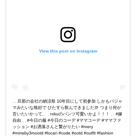
View this post on Instagram
. . 旦那の会社の納涼祭 10年目にして初参加 しかもパジャ
マみたいな格好で ひたすら飲んできました🍺 つまり何が
言いたいかって、 . rokuのパンツ可愛いかよ！！！ . . #嫁
自由 . . #今日の服 #今日のコーデ #ママコーデ #ママファ
ッション #お洒落さんと繋がりたい #mery
#mineby3mootd #locari #code #ootd #outfit #fashion