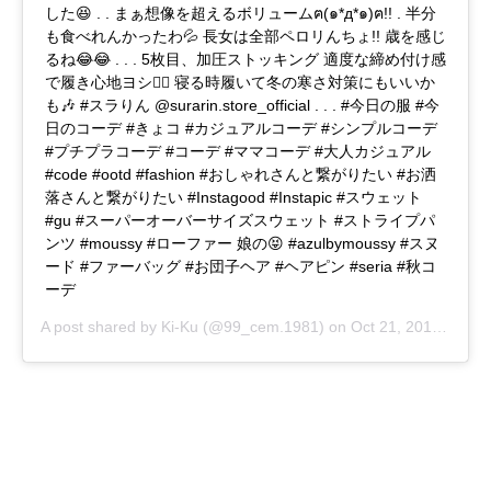
した😆 . . まぁ想像を超えるボリュームฅ(๑*д*๑)ฅ!! . 半分
も食べれんかったわ💦 長女は全部ペロリんちょ!! 歳を感じ
るね😂😂 . . . 5枚目、加圧ストッキング 適度な締め付け感
で履き心地ヨシ🙆‍♀️ 寝る時履いて冬の寒さ対策にもいいか
も🎶 #スラりん @surarin.store_official . . . #今日の服 #今
日のコーデ #きょコ #カジュアルコーデ #シンプルコーデ
#プチプラコーデ #コーデ #ママコーデ #大人カジュアル
#code #ootd #fashion #おしゃれさんと繋がりたい #お洒
落さんと繋がりたい #Instagood #Instapic #スウェット
#gu #スーパーオーバーサイズスウェット #ストライプパ
ンツ #moussy #ローファー 娘の😝 #azulbymoussy #スヌ
ード #ファーバッグ #お団子ヘア #ヘアピン #seria #秋コ
ーデ
A post shared by
Ki-Ku
(@99_cem.1981) on
Oct 21, 2019 at 1:43am PDT