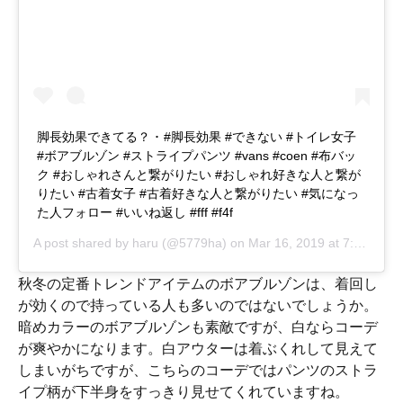
脚長効果できてる？ ･ #脚長効果 #できない #トイレ女子
#ボアブルゾン #ストライプパンツ #vans #coen #布バッ
ク #おしゃれさんと繋がりたい #おしゃれ好きな人と繋が
りたい #古着女子 #古着好きな人と繋がりたい #気になっ
た人フォロー #いいね返し #fff #f4f
A post shared by
haru
(@5779ha) on
Mar 16, 2019 at 7:36am PDT
秋冬の定番トレンドアイテムのボアブルゾンは、着回し
が効くので持っている人も多いのではないでしょうか。
暗めカラーのボアブルゾンも素敵ですが、白ならコーデ
が爽やかになります。白アウターは着ぶくれして見えて
しまいがちですが、こちらのコーデではパンツのストラ
イプ柄が下半身をすっきり見せてくれていますね。