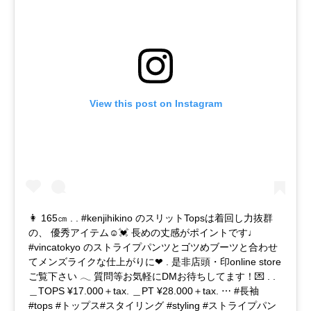
View this post on Instagram
👩 165㎝ . . #kenjihikino のスリットTopsは着回し力抜群
の、 優秀アイテム☺️💓 長めの丈感がポイントです♩
#vincatokyo のストライプパンツとゴツめブーツと合わせ
てメンズライクな仕上がりに❤︎ . 是非店頭・印online store
ご覧下さい 𓂃 質問等お気軽にDMお待ちしてます！💌 . .
＿TOPS ¥17.000＋tax. ＿PT ¥28.000＋tax. ⋯ #長袖
#tops #トップス#スタイリング #styling #ストライプパン