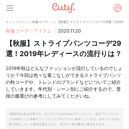
>
>
>
トップ
ファッション
秋服コーデ・アイテム
【秋服】ストライプパンツコーデ29選！2019年
秋服コーデ・アイテム
2020.11.20
【秋服】ストライプパンツコーデ29
選！2019年レディースの流行りは？
2019年秋はどんなファッションが流行しているのでしょ
うか？今回は色々な着こなしができるストライプパンツ
の秋コーデや、トレンドのブランドなどについてご紹介
していきます。年代別・シーン別にご紹介するので、普
段の服選びの参考にしてみてくださいね。
※商品PRを含む記事です。当メディアはAmazonアソシエイト、楽天アフィリエイ
トを始めとした各種アフィリエイトプログラムに参加しています。当サービスの記
事で紹介している商品を購入すると、売上の一部が弊社に還元されます。