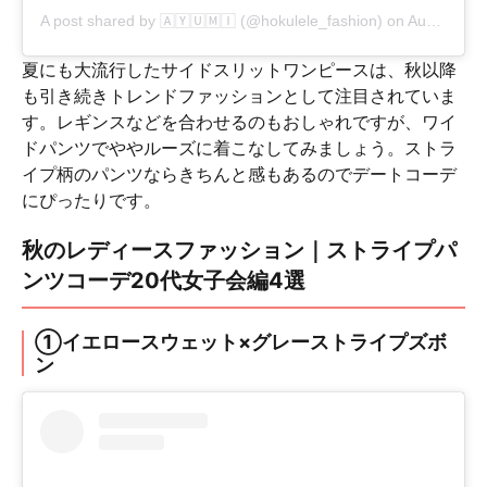
A post shared by
🄰🅈🅄🄼🄸
(@hokulele_fashion) on
Aug 28, 2019 at 8:33pm PDT
夏にも大流行したサイドスリットワンピースは、秋以降
も引き続きトレンドファッションとして注目されていま
す。レギンスなどを合わせるのもおしゃれですが、ワイ
ドパンツでややルーズに着こなしてみましょう。ストラ
イプ柄のパンツならきちんと感もあるのでデートコーデ
にぴったりです。
秋のレディースファッション｜ストライプパ
ンツコーデ20代女子会編4選
①イエロースウェット×グレーストライプズボ
ン