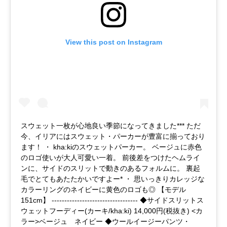
View this post on Instagram
スウェット一枚が心地良い季節になってきました*** ただ
今、イリアにはスウェット・パーカーが豊富に揃っており
ます！ ・ kha:kiのスウェットパーカー。 ベージュに赤色
のロゴ使いが大人可愛い一着。 前後差をつけたヘムライ
ンに、サイドのスリットで動きのあるフォルムに。 裏起
毛でとてもあたたかいですよー* ・ 思いっきりカレッジな
カラーリングのネイビーに黄色のロゴも◎ 【モデル
151cm】 ---------------------------------- ◆サイドスリットス
ウェットフーディー(カーキ/kha:ki) 14,000円(税抜き) <カ
ラー>ベージュ ネイビー ◆ウールイージーパンツ・