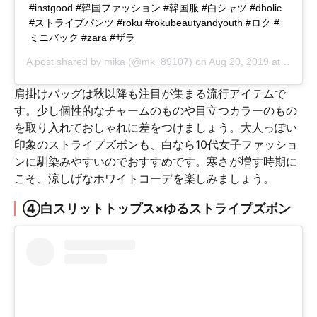
#instgood #韓国ファッション #韓国服 #白シャツ #dholic
#ストライプパンツ #roku #rokubeautyandyouth #ロク #
ミニバック #zara #ザラ
A post shared by
mika
(@mk_89107) on
Aug 20, 2019 at 4:51pm PDT
肩掛けバッグは秋以降も注目が集まる流行アイテムで
す。少し個性的なチャームのものや目立つカラーのもの
を取り入れておしゃれに差をつけましょう。大人っぽい
印象のストライプズボンも、白なら10代女子ファッショ
ンに馴染みやすいのでおすすめです。寒さが増す時期に
こそ、涼しげなホワイトコーデを楽しみましょう。
④白スリットトップス×ゆるストライプズボン