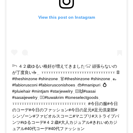
View this post on Instagram
𓆸 ４２歳ゆるい格好が増えてきました𓃟 頑張らないの
が丁度良い☕️ ׅ ׅ ׅ ⍣⍣⍣⍣⍣⍣⍣⍣⍣⍣⍣⍣⍣⍣⍣⍣⍣⍣⍣⍣⍣⍣⍣⍣⍣⍣⍣⍣⍣⍣⍣ 👖
#theshinzone #shinzone ׅ 👗#theshinzone #shinzone ׅ 👞
#fabiorusconi #fabiorusconishoes ׅ 👜#manipuri ׅ 💍
#pluiehair #mintjam #starjewelry ׅ 🙌🏻#sasai
#sasaijewelry ׅ 👂🏻#tuwakrim #toneselectgoods ׅ
⍣⍣⍣⍣⍣⍣⍣⍣⍣⍣⍣⍣⍣⍣⍣⍣⍣⍣⍣⍣⍣⍣⍣⍣⍣⍣⍣⍣⍣⍣⍣ ׅ #今日の服#今日
のコーデ#今日のファッション#今日の足元#足元倶楽部#
シンゾーン#ファビオルスコーニ#マニプリ#ストライプパ
ンツ#ゆるコーデ#４２歳#大人カジュアル#きれいめカジ
ュアル#40代コーデ#40代ファッション