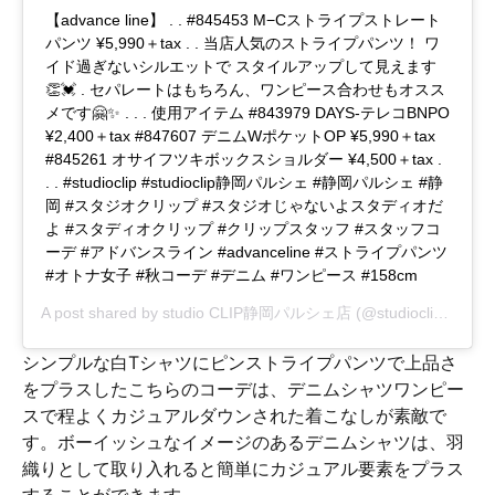
【advance line】 . . #845453 M−Cストライプストレート
パンツ ¥5,990＋tax . . 当店人気のストライプパンツ！ ワ
イド過ぎないシルエットで スタイルアップして見えます
👏💓 . セパレートはもちろん、ワンピース合わせもオスス
メです🤗✨ . . . 使用アイテム #843979 DAYS-テレコBNPO
¥2,400＋tax #847607 デニムWポケットOP ¥5,990＋tax
#845261 オサイフツキボックスショルダー ¥4,500＋tax .
. . #studioclip #studioclip静岡パルシェ #静岡パルシェ #静
岡 #スタジオクリップ #スタジオじゃないよスタディオだ
よ #スタディオクリップ #クリップスタッフ #スタッフコ
ーデ #アドバンスライン #advanceline #ストライプパンツ
#オトナ女子 #秋コーデ #デニム #ワンピース #158cm
A post shared by
studio CLIP静岡パルシェ店
(@studioclip_parche) on
シンプルな白Tシャツにピンストライプパンツで上品さ
をプラスしたこちらのコーデは、デニムシャツワンピー
スで程よくカジュアルダウンされた着こなしが素敵で
す。ボーイッシュなイメージのあるデニムシャツは、羽
織りとして取り入れると簡単にカジュアル要素をプラス
することができます。