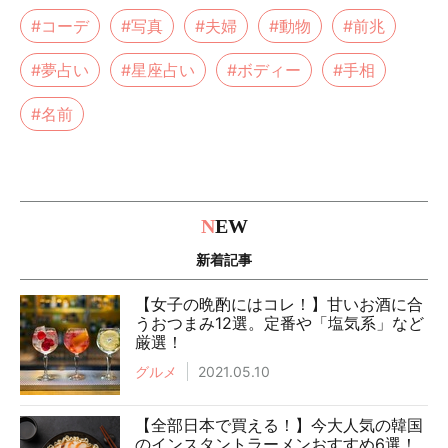
#コーデ
#写真
#夫婦
#動物
#前兆
#夢占い
#星座占い
#ボディー
#手相
#名前
N
EW
新着記事
【女子の晩酌にはコレ！】甘いお酒に合
うおつまみ12選。定番や「塩気系」など
厳選！
グルメ
2021.05.10
【全部日本で買える！】今大人気の韓国
のインスタントラーメンおすすめ6選！