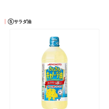
⑤サラダ油