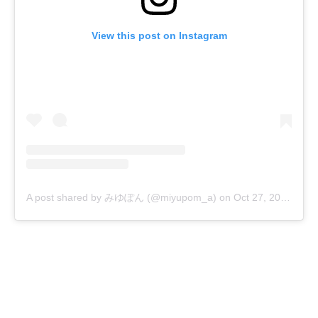
View this post on Instagram
A post shared by みゆぽん (@miyupom_a)
on
Oct 27, 2019 at 7:22am PDT