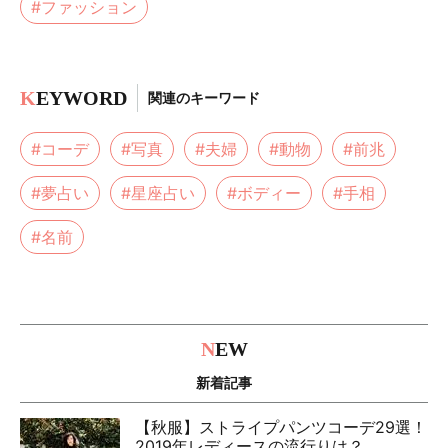
#ファッション
K
EYWORD
関連のキーワード
#コーデ
#写真
#夫婦
#動物
#前兆
#夢占い
#星座占い
#ボディー
#手相
#名前
N
EW
新着記事
【秋服】ストライプパンツコーデ29選！
2019年レディースの流行りは？