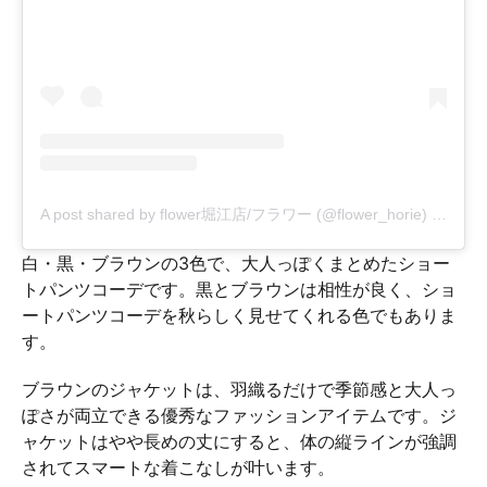
A post shared by flower堀江店/フラワー (@flower_horie)
on
Aug 
白・黒・ブラウンの3色で、大人っぽくまとめたショー
トパンツコーデです。黒とブラウンは相性が良く、ショ
ートパンツコーデを秋らしく見せてくれる色でもありま
す。
ブラウンのジャケットは、羽織るだけで季節感と大人っ
ぽさが両立できる優秀なファッションアイテムです。ジ
ャケットはやや長めの丈にすると、体の縦ラインが強調
されてスマートな着こなしが叶います。