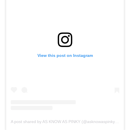
View this post on Instagram
A post shared by AS KNOW AS PINKY (@asknowaspinky)
on
Apr