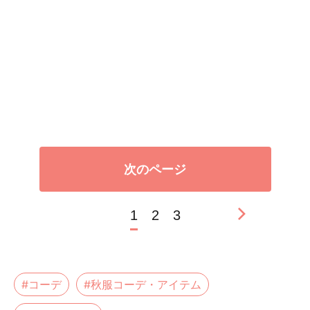
次のページ
1
2
3
#コーデ
#秋服コーデ・アイテム